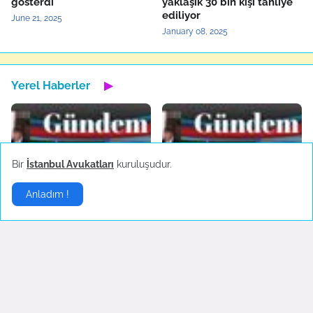
gösterdi
yaklaşık 30 bin kişi tahliye
ediliyor
June 21, 2025
January 08, 2025
Yerel Haberler
▶
Bir
İstanbul Avukatları
kuruluşudur.
Bartın'da maden ocağında
Türkiye'nin yerli otomobili
Anladım !
patlama
TOGG'un test sürüşleri
devam ediyor
October 14, 2022
October 04, 2022