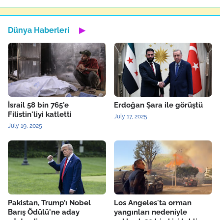
Dünya Haberleri
▶
İsrail 58 bin 765'e
Erdoğan Şara ile görüştü
Filistin'liyi katletti
July 17, 2025
July 19, 2025
Pakistan, Trump’ı Nobel
Los Angeles'ta orman
Barış Ödülü'ne aday
yangınları nedeniyle