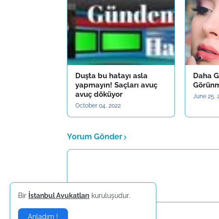
Duşta bu hatayı asla
Daha G
yapmayın! Saçları avuç
Görünm
avuç döküyor
June 25, 
October 04, 2022
Yorum Gönder
Bir
İstanbul Avukatları
kuruluşudur.
Anladım !