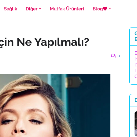
Sağlık
Diğer
Mutfak Ürünleri
Blog
G
çin Ne Yapılmalı?
E
B
0
İ
D
T
C