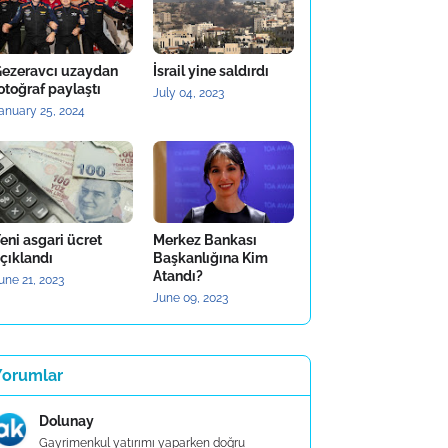
ezeravcı uzaydan
İsrail yine saldırdı
otoğraf paylaştı
July 04, 2023
anuary 25, 2024
eni asgari ücret
Merkez Bankası
çıklandı
Başkanlığına Kim
Atandı?
une 21, 2023
June 09, 2023
Yorumlar
Dolunay
Gayrimenkul yatırımı yaparken doğru