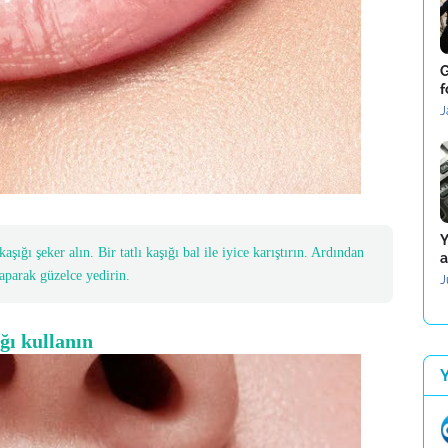
G
f
J
Y
şığı şeker alın. Bir tatlı kaşığı bal ile iyice karıştırın. Ardından
a
aparak güzelce yedirin.
J
ağı kullanın