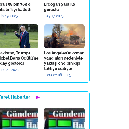
srail 58 bin 765'e
Erdoğan Şara ile
ilistin'liyi katletti
görüştü
uly 19, 2025
July 17, 2025
akistan, Trump’ı
Los Angeles'ta orman
obel Barış Ödülü'ne
yangınları nedeniyle
day gösterdi
yaklaşık 30 bin kişi
tahliye ediliyor
une 21, 2025
January 08, 2025
Yerel Haberler
▶