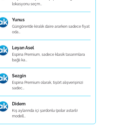
lokasyonu seçm...
Yunus
Güngören’de kiralık daire ararken sadece fiyat
oda...
Leyan Asel
Espina Premium, sadece klasik tasarımlara
bağlı ka...
Sezgin
Espina Premium olarak, tişört alışverişinizi
sadec...
Didem
Kış aylarında içi şardonlu (polar astarlı)
modell...