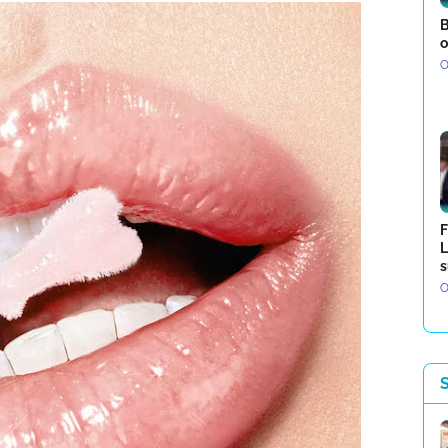
B
o
O
F
L
s
O