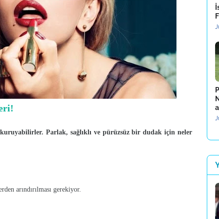
İ
F
J
P
N
eri!
a
J
 kuruyabilirler. Parlak, sağlıklı ve pürüzsüz bir dudak için neler
rden arındırılması gerekiyor.