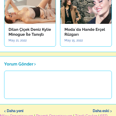
Dilan Çiçek Deniz Kylie
Moda`da Hande Erçel
Minogue İle Tanıştı
Rüzgarı
May 21, 2022
May 15, 2022
Yorum Gönder
Daha yeni
Daha eski
Nilay Organizasyon
|
Piramit Organizasyon
|
Türeli Ceylan
|
SED