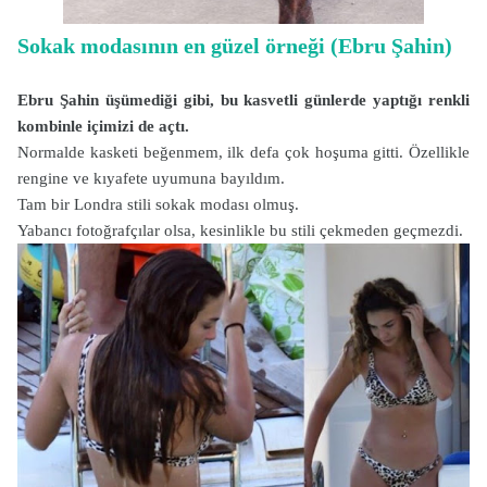
Sokak modasının en güzel örneği (Ebru Şahin)
Ebru Şahin üşümediği gibi, bu kasvetli günlerde yaptığı renkli
kombinle içimizi de açtı.
Normalde kasketi beğenmem, ilk defa çok hoşuma gitti. Özellikle
rengine ve kıyafete uyumuna bayıldım.
Tam bir Londra stili sokak modası olmuş.
Yabancı fotoğrafçılar olsa, kesinlikle bu stili çekmeden geçmezdi.