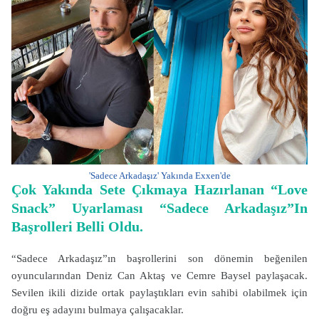
'Sadece Arkadaşız' Yakında Exxen'de
Çok Yakında Sete Çıkmaya Hazırlanan “Love
Snack” Uyarlaması “Sadece Arkadaşız”In
Başrolleri Belli Oldu.
“Sadece Arkadaşız”ın başrollerini son dönemin beğenilen
oyuncularından Deniz Can Aktaş ve Cemre Baysel paylaşacak.
Sevilen ikili dizide ortak paylaştıkları evin sahibi olabilmek için
doğru eş adayını bulmaya çalışacaklar.