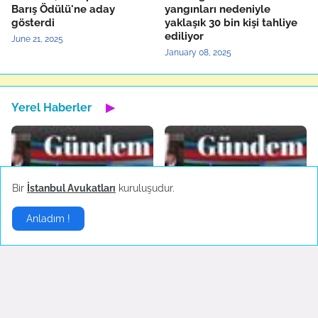
Barış Ödülü'ne aday
yangınları nedeniyle
gösterdi
yaklaşık 30 bin kişi tahliye
ediliyor
June 21, 2025
January 08, 2025
Yerel Haberler
▶
Bir
İstanbul Avukatları
kuruluşudur.
Bartın'da maden ocağında
Türkiye'nin yerli otomobili
Anladım !
patlama
TOGG'un test sürüşleri
devam ediyor
October 14, 2022
October 04, 2022