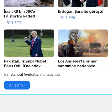
İsrail 58 bin 765'e
Erdoğan Şara ile görüştü
Filistin'liyi katletti
July 17, 2025
July 19, 2025
Pakistan, Trump’ı Nobel
Los Angeles'ta orman
Barış Ödülü'ne aday
yangınları nedeniyle
gösterdi
yaklaşık 30 bin kişi tahliye
Bir
İstanbul Avukatları
kuruluşudur.
ediliyor
June 21, 2025
January 08, 2025
Anladım !
Yerel Haberler
▶