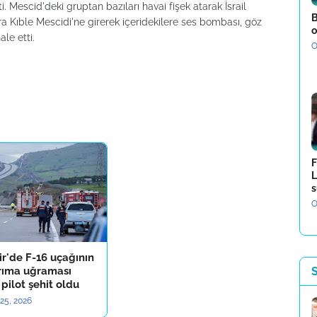
 Mescid'deki gruptan bazıları havai fişek atarak İsrail
B
onra Kıble Mescidi'ne girerek içeridekilere ses bombası, göz
o
le etti.
O
F
L
s
O
ir'de F-16 uçağının
ırıma uğraması
pilot şehit oldu
25, 2026