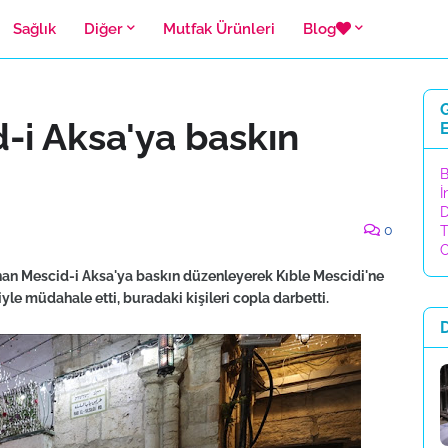
Sağlık
Diğer
Mutfak Ürünleri
Blog
G
id-i Aksa'ya baskın
E
B
İ
D
0
T
C
lunan Mescid-i Aksa'ya baskın düzenleyerek Kıble Mescidi'ne
e müdahale etti, buradaki kişileri copla darbetti.