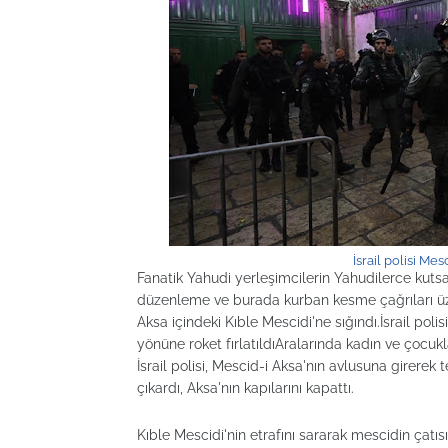
İsrail polisi Me
Fanatik Yahudi yerleşimcilerin Yahudilerce kut
düzenleme ve burada kurban kesme çağrıları üzer
Aksa içindeki Kıble Mescidi'ne sığındı.İsrail pol
yönüne roket fırlatıldıAralarında kadın ve çocukla
İsrail polisi, Mescid-i Aksa'nın avlusuna girerek
çıkardı, Aksa'nın kapılarını kapattı.
Kıble Mescidi'nin etrafını sararak mescidin çatıs