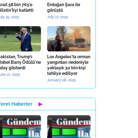
srail 58 bin 765'e
Erdoğan Şara ile
ilistin'liyi katletti
görüştü
uly 19, 2025
July 17, 2025
akistan, Trump’ı
Los Angeles'ta orman
obel Barış Ödülü'ne
yangınları nedeniyle
day gösterdi
yaklaşık 30 bin kişi
tahliye ediliyor
une 21, 2025
January 08, 2025
Yerel Haberler
▶