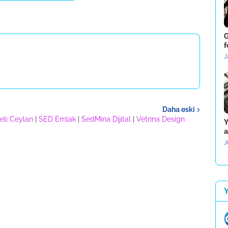
G
f
J
Daha eski
eli Ceylan
|
SED Emlak
|
SedMina Dijital
|
Vetrina Design
Y
a
J