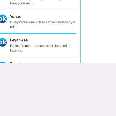
lokasyonu seçm...
Yunus
Güngören’de kiralık daire ararken sadece fiyat
oda...
Leyan Asel
Espina Premium, sadece klasik tasarımlara
bağlı ka...
Sezgin
Espina Premium olarak, tişört alışverişinizi
sadec...
Didem
Kış aylarında içi şardonlu (polar astarlı)
modell...