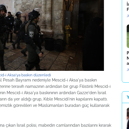
İ
F
J
P
N
a
J
scid-i Aksa'ya baskın düzenledi
sal Pesah Bayramı nedeniyle Mescid-i Aksa'ya baskın
ine teravih namazının ardından bir grup Filistinli Mescid-i
isinin Mescid-i Aksa'ya baskınının ardından Gazze'den İsrail
rın da yer aldığı grup, Kıble Mescidi'nin kapılarını kapattı.
 temizlik görevlileri ve Müslümanları buradan güç kullanarak
ına çıkan İsrail polisi, mabedin camlarından bazılarını kırarak