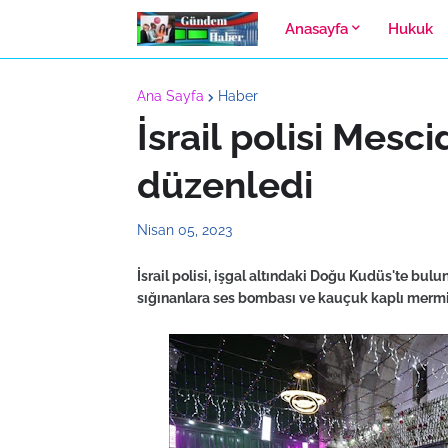
Anasayfa
Hukuk
Ana Sayfa
Haber
İsrail polisi Mesc
düzenledi
Nisan 05, 2023
İsrail polisi, işgal altındaki Doğu Kudüs'te bu
sığınanlara ses bombası ve kauçuk kaplı mermiyl