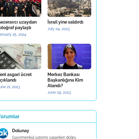
ezeravcı uzaydan
İsrail yine saldırdı
otoğraf paylaştı
July 04, 2023
anuary 25, 2024
eni asgari ücret
Merkez Bankası
çıklandı
Başkanlığına Kim
Atandı?
une 21, 2023
June 09, 2023
Yorumlar
Dolunay
Gayrimenkul yatırımı yaparken doğru