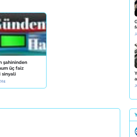
G
f
J
n şahininden
um üç faiz
Y
 sinyali
a
2024
J