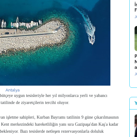
İ
F
J
P
N
a
J
Antalya
 bütçeye uygun tesisleriyle her yıl milyonlarca yerli ve yabancı
tatilinde de ziyaretçilerin tercihi oluyor.
yan işletme sahipleri, Kurban Bayramı tatilinin 9 güne çıkarılmasının
.
Kent merkezindeki hareketliliğin yanı sıra Gazipaşa'dan Kaş'a kadar
 bekleniyor.
Bazı tesislerde netleşen rezervasyonlarla doluluk