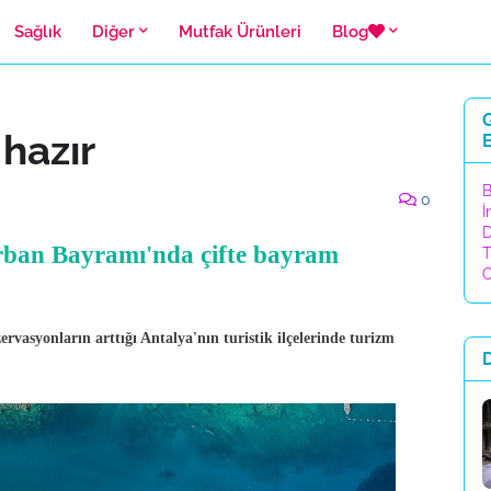
Sağlık
Diğer
Mutfak Ürünleri
Blog
G
 hazır
E
B
0
İ
D
Kurban Bayramı'nda çifte bayram
T
C
rvasyonların arttığı Antalya'nın turistik ilçelerinde turizm