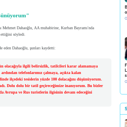
B
o
düşünüyorum"
O
cısı Mehmet Dahaoğlu, AA muhabirine, Kurban Bayramı'nda
ettiğini söyledi.
de eden Dahaoğlu, şunları kaydetti:
F
n olacağıyla ilgili belirsizlik, tatilcileri karar alamamaya
L
n ardından telefonlarımız çalmaya, açıkta kalan
s
linde ilçedeki tesislerin yüzde 100 dolacağını düşünüyorum.
O
dı. Dolu dolu bir tatil geçireceğimize inanıyorum. Bu bizler
da Avrupa ve Rus turistlerin ilgisinin devam edeceğini