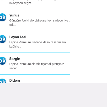
lokasyonu seçm...
Yunus
Güngören’de kiralık daire ararken sadece fiyat
oda...
Leyan Asel
Espina Premium, sadece klasik tasarımlara
bağlı ka...
Sezgin
Espina Premium olarak, tişört alışverişinizi
sadec...
Didem
Kış aylarında içi şardonlu (polar astarlı)
modell...