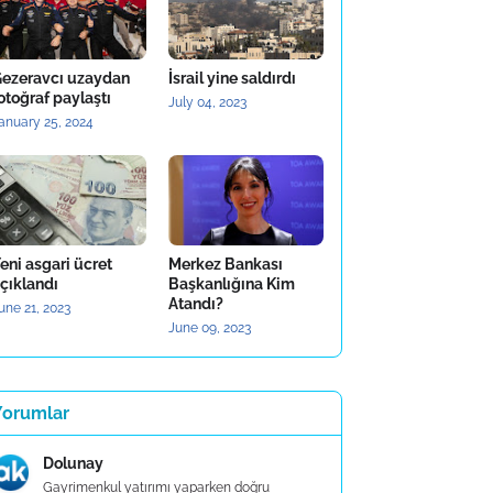
ezeravcı uzaydan
İsrail yine saldırdı
otoğraf paylaştı
July 04, 2023
anuary 25, 2024
eni asgari ücret
Merkez Bankası
çıklandı
Başkanlığına Kim
Atandı?
une 21, 2023
June 09, 2023
Yorumlar
Dolunay
Gayrimenkul yatırımı yaparken doğru