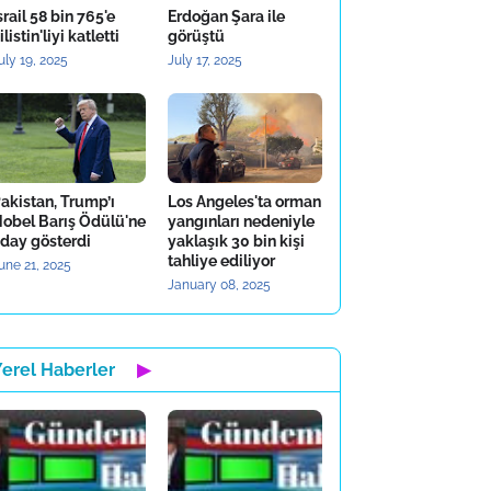
srail 58 bin 765'e
Erdoğan Şara ile
ilistin'liyi katletti
görüştü
uly 19, 2025
July 17, 2025
akistan, Trump’ı
Los Angeles'ta orman
obel Barış Ödülü'ne
yangınları nedeniyle
day gösterdi
yaklaşık 30 bin kişi
tahliye ediliyor
une 21, 2025
January 08, 2025
Yerel Haberler
▶