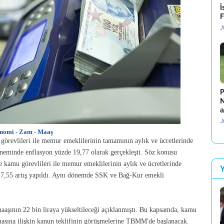
İ
F
J
P
N
a
J
nomi - Zam - Maaş
örevlileri ile memur emeklilerinin tamamının aylık ve ücretlerinde
döneminde enflasyon yüzde 19,77 olarak gerçekleşti. Söz konusu
le kamu görevlileri ile memur emeklilerinin aylık ve ücretlerinde
7,55 artış yapıldı. Aynı dönemde SSK ve Bağ-Kur emekli
şının 22 bin liraya yükseltileceği açıklanmıştı. Bu kapsamda, kamu
ılmasına ilişkin kanun teklifinin görüşmelerine TBMM'de başlanacak.