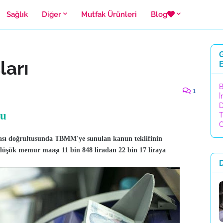
Sağlık
Diğer
Mutfak Ürünleri
Blog
G
arı
E
B
1
İ
D
du
T
C
sı doğrultusunda TBMM'ye sunulan kanun teklifinin
 düşük memur maaşı 11 bin 848 liradan 22 bin 17 liraya