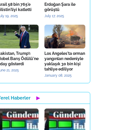
srail 58 bin 765'e
Erdoğan Şara ile
ilistin'liyi katletti
görüştü
uly 19, 2025
July 17, 2025
akistan, Trump’ı
Los Angeles'ta orman
obel Barış Ödülü'ne
yangınları nedeniyle
day gösterdi
yaklaşık 30 bin kişi
tahliye ediliyor
une 21, 2025
January 08, 2025
Yerel Haberler
▶