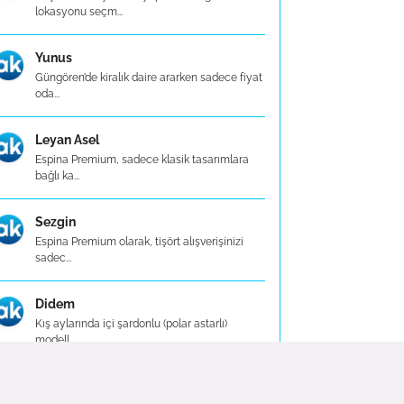
lokasyonu seçm...
Yunus
Güngören’de kiralık daire ararken sadece fiyat
oda...
Leyan Asel
Espina Premium, sadece klasik tasarımlara
bağlı ka...
Sezgin
Espina Premium olarak, tişört alışverişinizi
sadec...
Didem
Kış aylarında içi şardonlu (polar astarlı)
modell...