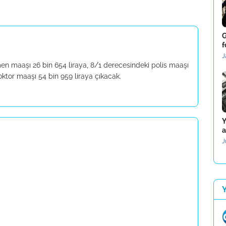
G
f
J
n maaşı 26 bin 654 liraya, 8/1 derecesindeki polis maaşı
ktor maaşı 54 bin 959 liraya çıkacak.
Y
a
J