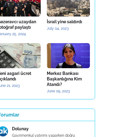
ezeravcı uzaydan
İsrail yine saldırdı
otoğraf paylaştı
July 04, 2023
anuary 25, 2024
eni asgari ücret
Merkez Bankası
çıklandı
Başkanlığına Kim
Atandı?
une 21, 2023
June 09, 2023
Yorumlar
Dolunay
Gayrimenkul yatırımı yaparken doğru