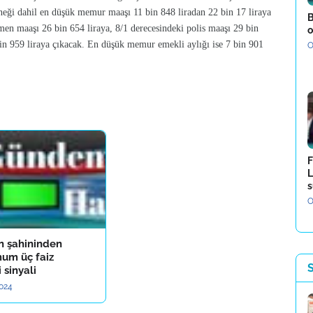
neği dahil en düşük memur maaşı 11 bin 848 liradan 22 bin 17 liraya
B
en maaşı 26 bin 654 liraya, 8/1 derecesindeki polis maaşı 29 bin
o
in 959 liraya çıkacak. En düşük memur emekli aylığı ise 7 bin 901
O
F
L
s
O
n şahininden
um üç faiz
 sinyali
2024