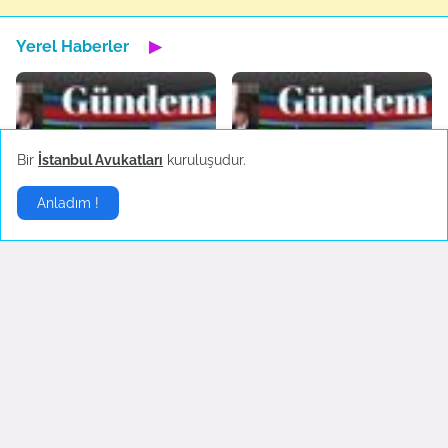
Yerel Haberler
▶
Bir
İstanbul Avukatları
kuruluşudur.
Bartın'da maden ocağında
Türkiye'nin yerli otomobili
Anladım !
patlama
TOGG'un test sürüşleri
devam ediyor
October 14, 2022
October 04, 2022
Fenerbahçe'de AEK
Boşanma sonrası ilk
Larnaca hazırlıkları sürüyor
konserine çıkan Hadise