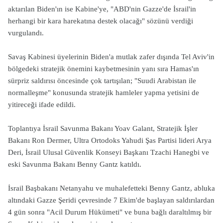
aktarılan Biden'ın ise Kabine'ye, "ABD'nin Gazze'de İsrail'in
herhangi bir kara harekatına destek olacağı" sözünü verdiği
vurgulandı.
Savaş Kabinesi üyelerinin Biden'a mutlak zafer dışında Tel Aviv'in
bölgedeki stratejik önemini kaybetmesinin yanı sıra Hamas'ın
sürpriz saldırısı öncesinde çok tartışılan; "Suudi Arabistan ile
normalleşme" konusunda stratejik hamleler yapma yetisini de
yitireceği ifade edildi.
Toplantıya İsrail Savunma Bakanı Yoav Galant, Stratejik İşler
Bakanı Ron Dermer, Ultra Ortodoks Yahudi Şas Partisi lideri Arya
Deri, İsrail Ulusal Güvenlik Konseyi Başkanı Tzachi Hanegbi ve
eski Savunma Bakanı Benny Gantz katıldı.
İsrail Başbakanı Netanyahu ve muhalefetteki Benny Gantz, abluka
altındaki Gazze Şeridi çevresinde 7 Ekim'de başlayan saldırılardan
4 gün sonra "Acil Durum Hükümeti" ve buna bağlı daraltılmış bir