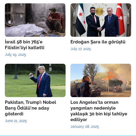
İsrail 58 bin 765'e
Erdoğan Şara ile görüştü
Filistin'liyi katletti
July 17, 2025
July 19, 2025
Pakistan, Trump’ı Nobel
Los Angeles'ta orman
Barış Ödülü'ne aday
yangınları nedeniyle
gösterdi
yaklaşık 30 bin kişi tahliye
ediliyor
June 21, 2025
January 08, 2025