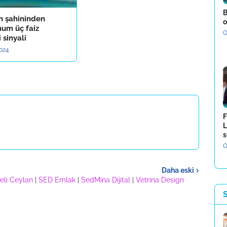
B
n şahininden
o
um üç faiz
O
 sinyali
2024
F
L
s
O
Daha eski
eli Ceylan
|
SED Emlak
|
SedMina Dijital
|
Vetrina Design