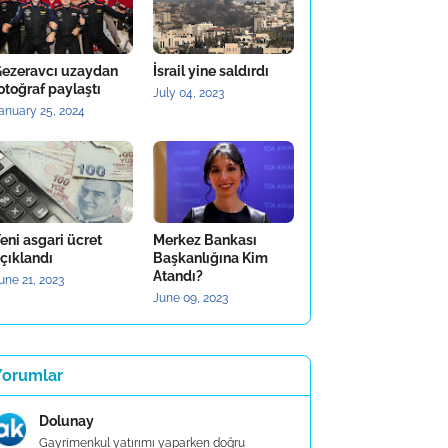
ezeravcı uzaydan
İsrail yine saldırdı
otoğraf paylaştı
July 04, 2023
anuary 25, 2024
eni asgari ücret
Merkez Bankası
çıklandı
Başkanlığına Kim
Atandı?
une 21, 2023
June 09, 2023
Yorumlar
Dolunay
Gayrimenkul yatırımı yaparken doğru