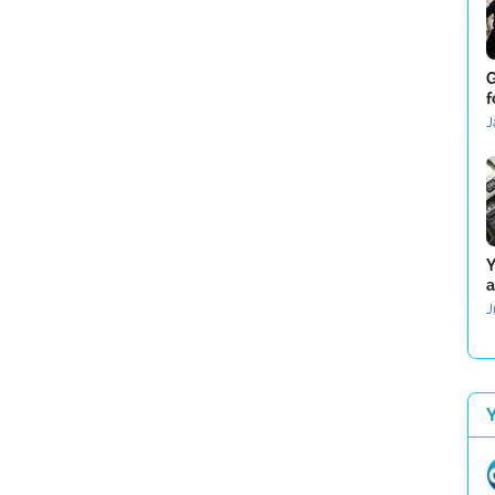
G
f
J
Y
a
J