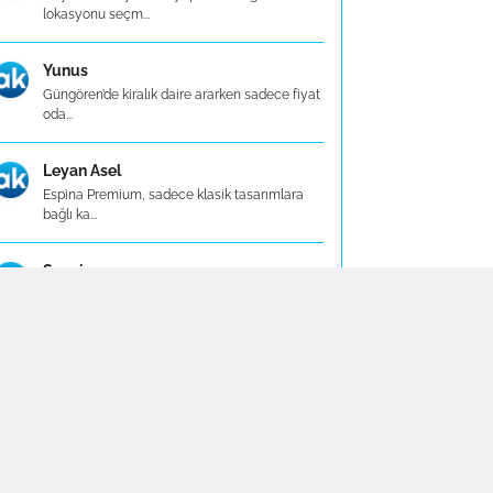
lokasyonu seçm...
Yunus
Güngören’de kiralık daire ararken sadece fiyat
oda...
Leyan Asel
Espina Premium, sadece klasik tasarımlara
bağlı ka...
Sezgin
Espina Premium olarak, tişört alışverişinizi
sadec...
Didem
Kış aylarında içi şardonlu (polar astarlı)
modell...