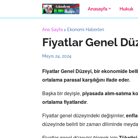
Anasayfa
Hukuk
Ana Sayfa
Ekonomi Haberleri
Fiyatlar Genel Dü
Mayıs 24, 2024
Fiyatlar Genel Düzeyi
,
bir ekonomide belli
ortalama parasal karşılığı
nı ifade eder.
Başka bir deyişle,
piyasada alım-satıma kon
ortalama fiyatlarıdır
.
Fiyatlar genel düzeyindeki değişimler,
enfl
düzeyinde belirli bir zaman diliminde meyd
Fiyatlar genel düzeyini ölçmek için
Tüketici