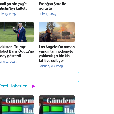
srail 58 bin 765'e
Erdoğan Şara ile
ilistin'liyi katletti
görüştü
uly 19, 2025
July 17, 2025
akistan, Trump’ı
Los Angeles'ta orman
obel Barış Ödülü'ne
yangınları nedeniyle
day gösterdi
yaklaşık 30 bin kişi
tahliye ediliyor
une 21, 2025
January 08, 2025
Yerel Haberler
▶