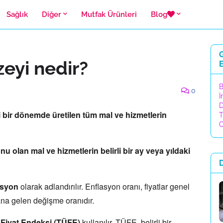
Sağlık
Diğer
Mutfak Ürünleri
Blog
G
zeyi nedir?
E
B
0
İ
D
 bir dönemde üretilen tüm mal ve hizmetlerin
T
C
u olan mal ve hizmetlerin belirli bir ay veya yıldaki
asyon
olarak adlandırılır.
Enflasyon oranı,
fiyatlar genel
ana gelen değişme oranıdır.
 Fiyat Endeksi (TÜFE)
kullanılır.
TÜFE,
belirli bir