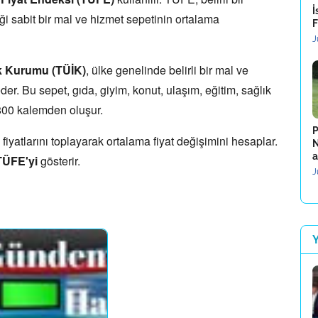
İ
ği sabit bir mal ve hizmet sepetinin ortalama
F
J
ik Kurumu (TÜİK)
,
ülke genelinde belirli bir mal ve
der.
Bu sepet,
gıda,
giyim,
konut,
ulaşım,
eğitim,
sağlık
 800 kalemden oluşur.
P
iyatlarını toplayarak ortalama fiyat değişimini hesaplar.
N
a
TÜFE'yi
gösterir.
J