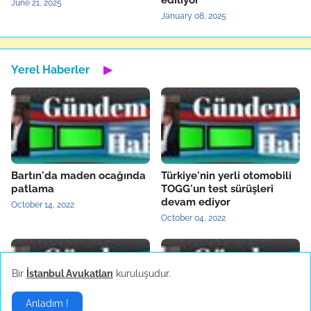
ediliyor
June 21, 2025
January 08, 2025
Yerel Haberler
▶
Bartın'da maden ocağında
Türkiye'nin yerli otomobili
patlama
TOGG'un test sürüşleri
devam ediyor
October 14, 2022
October 04, 2022
Bir
İstanbul Avukatları
kuruluşudur.
Anladım !