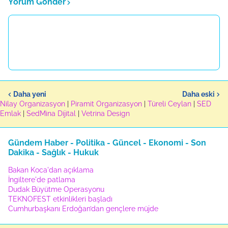
Yorum Gönder
Daha yeni
Daha eski
Nilay Organizasyon
|
Piramit Organizasyon
|
Türeli Ceylan
|
SED
Emlak
|
SedMina Dijital
|
Vetrina Design
Gündem Haber - Politika - Güncel - Ekonomi - Son
Dakika - Sağlık - Hukuk
Bakan Koca'dan açıklama
İngiltere'de patlama
Dudak Büyütme Operasyonu
TEKNOFEST etkinlikleri başladı
Cumhurbaşkanı Erdoğan’dan gençlere müjde