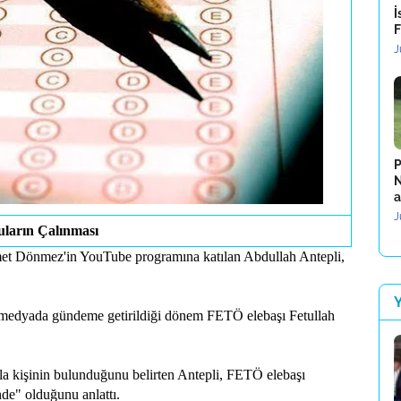
İ
F
J
P
N
a
J
uların Çalınması
met Dönmez'in YouTube programına katılan Abdullah Antepli,
ı medyada gündeme getirildiği dönem FETÖ elebaşı Fetullah
a kişinin bulunduğunu belirten Antepli, FETÖ elebaşı
nde" olduğunu anlattı.