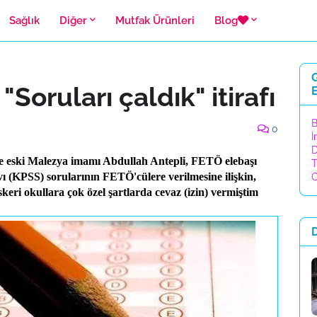
Sağlık
Diğer
Mutfak Ürünleri
Blog
G
Soruları çaldık" itirafı
E
B
0
İ
D
de eski Malezya imamı Abdullah Antepli, FETÖ elebaşı
T
 (KPSS) sorularının FETÖ'cülere verilmesine ilişkin,
C
eri okullara çok özel şartlarda cevaz (izin) vermiştim