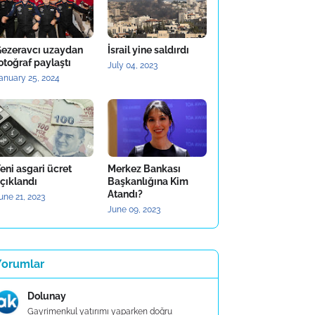
ezeravcı uzaydan
İsrail yine saldırdı
otoğraf paylaştı
July 04, 2023
anuary 25, 2024
eni asgari ücret
Merkez Bankası
çıklandı
Başkanlığına Kim
Atandı?
une 21, 2023
June 09, 2023
Yorumlar
Dolunay
Gayrimenkul yatırımı yaparken doğru