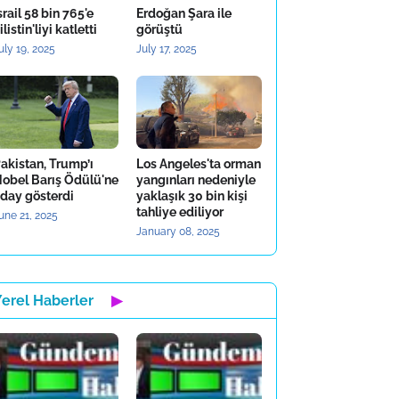
srail 58 bin 765'e
Erdoğan Şara ile
ilistin'liyi katletti
görüştü
uly 19, 2025
July 17, 2025
akistan, Trump’ı
Los Angeles'ta orman
obel Barış Ödülü'ne
yangınları nedeniyle
day gösterdi
yaklaşık 30 bin kişi
tahliye ediliyor
une 21, 2025
January 08, 2025
Yerel Haberler
▶