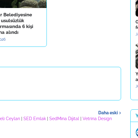
r Belediyesine
 usulsüzlük
G
rmasında 6 kişi
f
na alındı
J
2026
Y
a
J
Daha eski
eli Ceylan
|
SED Emlak
|
SedMina Dijital
|
Vetrina Design