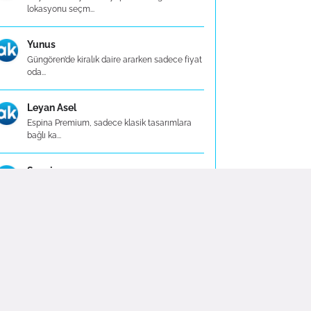
lokasyonu seçm...
Yunus
Güngören’de kiralık daire ararken sadece fiyat
oda...
Leyan Asel
Espina Premium, sadece klasik tasarımlara
bağlı ka...
Sezgin
Espina Premium olarak, tişört alışverişinizi
sadec...
Didem
Kış aylarında içi şardonlu (polar astarlı)
modell...