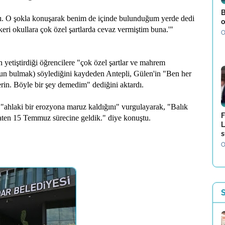
B
dı. O şokla konuşarak benim de içinde bulunduğum yerde dedi
o
eri okullara çok özel şartlarda cevaz vermiştim buna.'"
O
 yetiştirdiği öğrencilere "çok özel şartlar ve mahrem
ygun bulmak) söylediğini kaydeden Antepli, Gülen'in "Ben her
erin. Böyle bir şey demedim" dediğini aktardı.
"ahlaki bir erozyona maruz kaldığını" vurgulayarak, "Balık
F
 zaten 15 Temmuz sürecine geldik." diye konuştu.
L
s
O