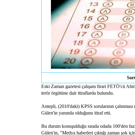
Sor
Eski Zaman gazetesi çalışanı firari FETÖ'cü Ah
terör örgütüne dair itiraflarda bulundu.
Antepli, (2010'daki) KPSS sorularının çalınmas
Gülen'in yanında olduğunu itiraf etti.
Bu durum konuşulduğu sırada odada 100'den fazl
Gülen'in, "Medya haberleri çıktığı zaman şok içi