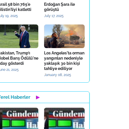
srail 58 bin 765'e
Erdoğan Şara ile
ilistin'liyi katletti
görüştü
uly 19, 2025
July 17, 2025
akistan, Trump’ı
Los Angeles'ta orman
obel Barış Ödülü'ne
yangınları nedeniyle
day gösterdi
yaklaşık 30 bin kişi
tahliye ediliyor
une 21, 2025
January 08, 2025
Yerel Haberler
▶