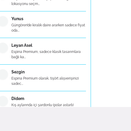
lokasyonu seçm...
Yunus
Güngören’de kiralık daire ararken sadece fiyat
oda...
Leyan Asel
Espina Premium, sadece klasik tasarımlara
bağlı ka...
Sezgin
Espina Premium olarak, tişört alışverişinizi
sadec...
Didem
Kış aylarında içi şardonlu (polar astarlı)
modell...