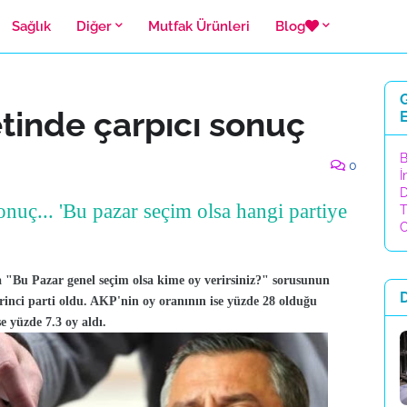
Sağlık
Diğer
Mutfak Ürünleri
Blog
G
tinde çarpıcı sonuç
E
B
0
İ
D
nuç... 'Bu pazar seçim olsa hangi partiye
T
C
 "Bu Pazar genel seçim olsa kime oy verirsiniz?" sorusunun
irinci parti oldu. AKP'nin oy oranının ise yüzde 28 olduğu
 yüzde 7.3 oy aldı.