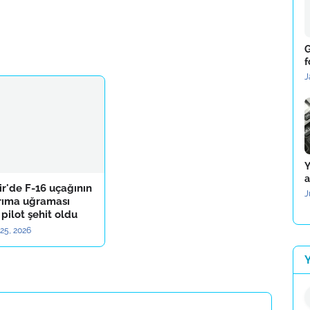
G
f
J
Y
a
ir'de F-16 uçağının
J
ırıma uğraması
pilot şehit oldu
25, 2026