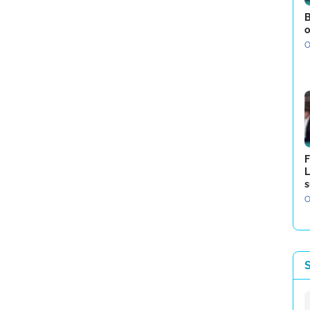
B
o
O
F
L
s
O