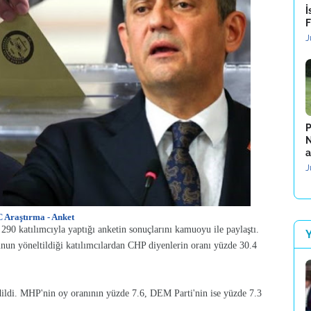
İ
F
J
P
N
a
J
 Araştırma - Anket
290 katılımcıyla yaptığı anketin sonuçlarını kamuoyu ile paylaştı.
unun yöneltildiği katılımcılardan CHP diyenlerin oranı yüzde 30.4
dildi. MHP'nin oy oranının yüzde 7.6, DEM Parti'nin ise yüzde 7.3