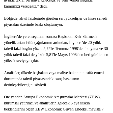
ayında tekrar bir araya geleceğiz ve yeni veriler ışığında
kararımızı vereceğiz.” dedi.
Bölgede tahvil faizlerinde görülen sert yükselişler de hisse senedi
piyasaları üzerinde baskı oluşturuyor.
İngiltere'de yerel seçimler sonrası Başbakan Keir Starmer'a
yönelik artan istifa çağrılarının ardından, İngiltere'de 20 yıllık
tahvil faizi bugün yüzde 5,75'le Temmuz 1998'den bu yana ve 30
yıllık tahvil faizi de yüzde 5,81'le Mayıs 1998'den beri görülen en
yüksek seviyeye çıktı.
Analistler, ülkede başbakan veya maliye bakanının istifa etmesi
durumunda tahvil piyasasındaki satış baskısının
derinleşebileceğini söyledi.
Öte yandan Avrupa Ekonomik Araştırmalar Merkezi (ZEW),
kurumsal yatırımcı ve analistlerin gelecek 6 aya ilişkin
beklentilerini ölçen ZEW Ekonomik Güven Endeksi mayısta 7