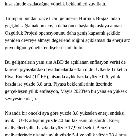
kısa sürede azalacağına yönelik beklentileri zayıflattı.
Trump'ın bundan önce ticari gemilerin Hürmüz Boğazı'ndan
geçişini sağlamak amacıyla daha önce başlatılıp askıya alınan
Özgürlük Projesi operasyonunu daha geniş kapsamlı şekilde
yeniden devreye almayı değerlendirdiğini açıklaması da enerji arz
güvenliğine yönelik endişeleri canlı tuttu.
Bu gelişmelerin yanı sıra ABD'de açıklanan enflasyon verisi de
küresel piyasalardaki fiyatlamalarda etkili oldu. Ülkede Tüketici
Fiyat Endeksi (TÜFE), nisanda aylık bazda yüzde 0,6, yıllık
bazda ise yüzde 3,8 arttı. Piyasa beklentilerinin üzerinde
gerçekleşen yıllık enflasyon, Mayıs 2023'ten bu yana en yüksek
seviyesine ulaştı.
Nisanda bir önceki aya göre yüzde 3,8 yükselen enerji endeksi,
aylık TÜFE artışının yüzde 40’tan fazlasını oluşturdu. Enerji
maliyetleri yıllık bazda da yüzde 17,9 yükseldi. Benzin
maliyetlerinde nisanda aylık yüzde 5,4 ve yıllık yüzde 28,4 artış