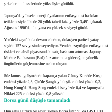
şirketlerinin hisselerinde yükselişler görüldü.
Japonya'da yükselen enerji fiyatlarının enflasyonist baskıları
tetiklemesiyle ülkede 20 yıllık tahvil faizi yüzde 3,49'a çıkarak
Ağustos 1996'dan bu yana en yüksek seviyeyi gördü.
Yen'deki zayıflık da devam ederken, dolar/yen paritesi yatay
seyirle 157 seviyesinde seyrediyor. Yendeki zayıflığın enflasyonist
riskleri ve tahvil piyasasındaki satış baskısını artırması Japonya
Merkez Bankasının (BoJ) faiz artırımına gideceğine yönelik
öngörülerin güçlenmesine neden oluyor.
Söz konusu gelişmelerle kapanışa yakın Güney Kore'de Kospi
endeksi yüzde 2,3, Çin'de Şanghay bileşik endeksi yüzde 0,2,
Hong Kong'da Hang Seng endeksi ise yüzde 0,4 ve Japonya'da
Nikkei 225 endeksi yüzde 0,8 yükseldi.
Borsa günü düşüşle tamamladı
Dün satış ağırlıklı bir seyir izleyen Borsa İstanbul'da BIST 100