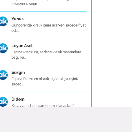
lokasyonu seçm...
Yunus
Güngören’de kiralık daire ararken sadece fiyat
oda...
Leyan Asel
Espina Premium, sadece klasik tasarımlara
bağlı ka...
Sezgin
Espina Premium olarak, tişört alışverişinizi
sadec...
Didem
Kış aylarında içi şardonlu (polar astarlı)
modell...