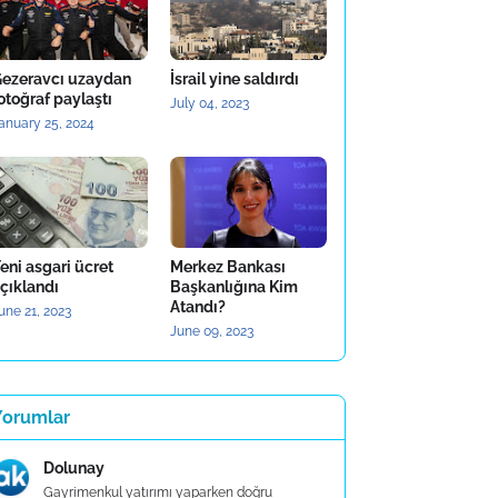
ezeravcı uzaydan
İsrail yine saldırdı
otoğraf paylaştı
July 04, 2023
anuary 25, 2024
eni asgari ücret
Merkez Bankası
çıklandı
Başkanlığına Kim
Atandı?
une 21, 2023
June 09, 2023
Yorumlar
Dolunay
Gayrimenkul yatırımı yaparken doğru