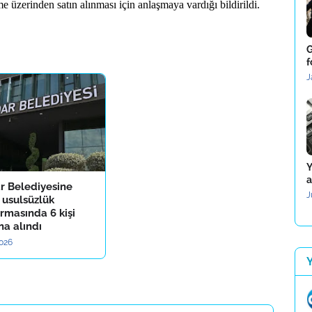
me üzerinden satın alınması için anlaşmaya vardığı bildirildi.
G
f
J
Y
a
r Belediyesine
J
 usulsüzlük
rmasında 6 kişi
na alındı
2026