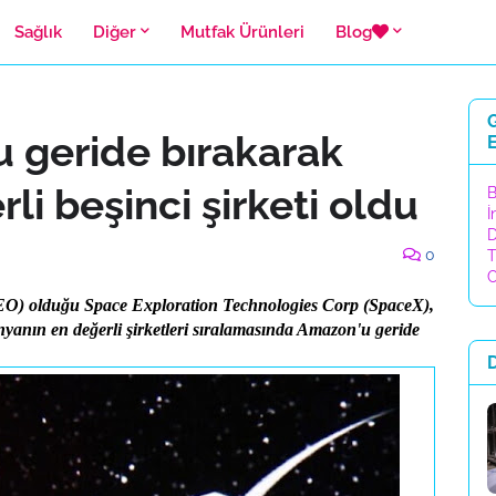
Sağlık
Diğer
Mutfak Ürünleri
Blog
G
 geride bırakarak
E
i beşinci şirketi oldu
B
İ
D
0
T
C
(CEO) olduğu Space Exploration Technologies Corp (SpaceX),
ünyanın en değerli şirketleri sıralamasında Amazon'u geride