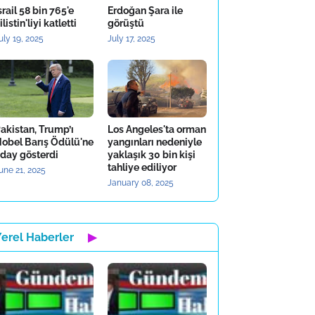
srail 58 bin 765'e
Erdoğan Şara ile
ilistin'liyi katletti
görüştü
uly 19, 2025
July 17, 2025
akistan, Trump’ı
Los Angeles'ta orman
obel Barış Ödülü'ne
yangınları nedeniyle
day gösterdi
yaklaşık 30 bin kişi
tahliye ediliyor
une 21, 2025
January 08, 2025
Yerel Haberler
▶