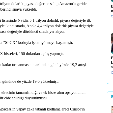
 trilyon dolarlık piyasa değerine sahip Amazon'u geride
B
 beşinci sıraya yükseldi.
o
O
listesinde Nvidia 5,1 trilyon dolarlık piyasa değeriyle ilk
yle ikinci sırada, Apple 4,4 trilyon dolarlık piyasa değeriyle
yasa değeriyle dördüncü sırada yer alıyor.
da "SPCX" koduyla işlem görmeye başlamıştı.
 hisseleri, 150 dolardan açılış yapmıştı.
F
L
a kadar tırmanmasının ardından günü yüzde 19,2 artışla
s
O
lem gününde de yüzde 19,6 yükselmişti.
z sürecinin tamamlandığı ve ek hisse alım opsiyonunun
lir elde edildiği duyurulmuştu.
SpaceX'in yapay zeka tabanlı kodlama aracı Cursor'ın