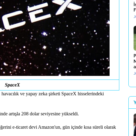
İ
F
J
P
N
a
J
SpaceX
, havacılık ve yapay zeka şirketi SpaceX hisselerindeki
inde artışla 208 dolar seviyesine yükseldi.
ğerini e-ticaret devi Amazon'un, gün içinde kısa süreli olarak