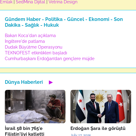
Emlak
|
SedMina Dijital
|
Vetrina Design
Gündem Haber - Politika - Güncel - Ekonomi - Son
Dakika - Sağlık - Hukuk
Bakan Koca'dan açıklama
İngiltere'de patlama
Dudak Büyütme Operasyonu
TEKNOFEST etkinlikleri başladı
Cumhurbaşkanı Erdoğan’dan gençlere müjde
Dünya Haberleri
▶
İsrail 58 bin 765'e
Erdoğan Şara ile görüştü
Filistin'liyi katletti
July 17, 2025