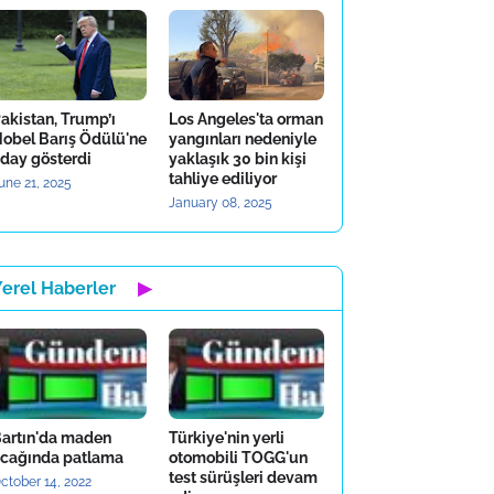
akistan, Trump’ı
Los Angeles'ta orman
obel Barış Ödülü'ne
yangınları nedeniyle
day gösterdi
yaklaşık 30 bin kişi
tahliye ediliyor
une 21, 2025
January 08, 2025
Yerel Haberler
▶
artın'da maden
Türkiye'nin yerli
cağında patlama
otomobili TOGG'un
test sürüşleri devam
ctober 14, 2022