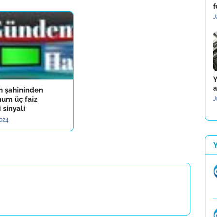
f
J
Y
a
n şahininden
um üç faiz
J
 sinyali
2024