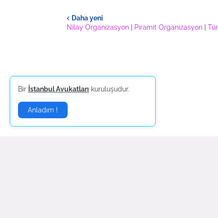
Daha yeni
Nilay Organizasyon
|
Piramit Organizasyon
|
Tür
Bir
İstanbul Avukatları
kuruluşudur.
Anladım !
Gündem Son DakikaHaber