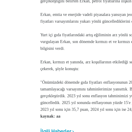
gerçekleştiğini belirten Erkan, petrol fiyatlarına ilişkin
Erkan, emtia ve enerjide vadeli piyasalara yansıyan jeop
fiyatları varsayımlarını yukarı yönlü güncellediklerini d
Yurt içi gıda fiyatlarındaki artış eğiliminin arz yönlü 
vurgulayan Erkan, son dönemde kırmızı et ve kırmızı etl
bilgisini verdi.
Erkan, kırmızı et yanında, arz koşullarının etkilediği se
çekerek, şöyle konuştu:
"Önümüzdeki dönemde gıda fiyatları enflasyonunun 202
tamamlayacağı varsayımını tahminlerimize yansıttık. 
gerçekleştirdik. 2023 yıl sonu enflasyon tahminimizi y
güncelledik. 2025 yıl sonunda enflasyonun yüzde 15'e
2023 yıl sonu için 35,7 puan, 2024 yıl sonu için ise 2
kaynak: aa
İlgili Haberler