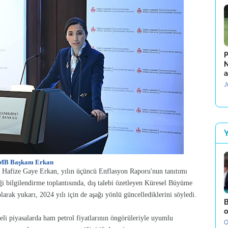
P
N
a
J
B Başkanı Erkan
afize Gaye Erkan, yılın üçüncü Enflasyon Raporu'nun tanıtımı
 bilgilendirme toplantısında, dış talebi özetleyen Küresel Büyüme
olarak yukarı, 2024 yılı için de aşağı yönlü güncellediklerini söyledi.
B
o
li piyasalarda ham petrol fiyatlarının öngörüleriyle uyumlu
O