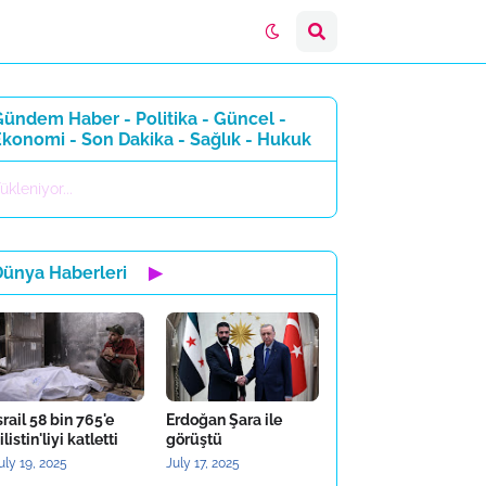
ündem Haber - Politika - Güncel -
konomi - Son Dakika - Sağlık - Hukuk
ükleniyor...
Dünya Haberleri
▶
srail 58 bin 765'e
Erdoğan Şara ile
ilistin'liyi katletti
görüştü
uly 19, 2025
July 17, 2025