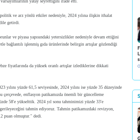
 varsayımlarının yatay seyrettiğini ifade etti.
olitik ve arz yönlü etkiler nedeniyle, 2024 yılına ilişkin ithalat
ile getirdi.
sorunlar ve piyasa yapısındaki yetersizlikler nedeniyle devam ettiğini
e bağlantılı işlenmiş gıda ürünlerinde belirgin artışlar gözlendiği
F
L
s
bze fiyatlarında da yüksek oranlı artışlar izlediklerine dikkati
O
3 yılını yüzde 61,5 seviyesinde, 2024 yılını ise yüzde 35 düzeyinde
Bu çerçevede, enflasyon patikamızda önemli bir güncelleme
üzde 58'e yükselttik. 2024 yıl sonu tahminimizi yüzde 33'e
 gerileyeceğini tahmin ediyoruz. Tahmin patikamızdaki revizyon,
4,2 puan olmuştur." dedi.
G