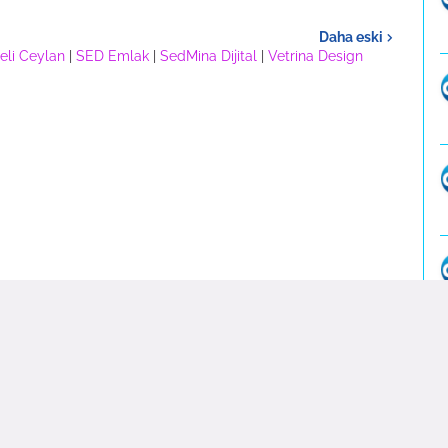
Daha eski
eli Ceylan
|
SED Emlak
|
SedMina Dijital
|
Vetrina Design
leri |
Gündem Haber
|