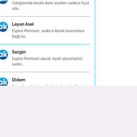
Güngören’de kiralık daire ararken sadece fiyat
oda...
Leyan Asel
Espina Premium, sadece klasik tasarımlara
bağlı ka...
Sezgin
Espina Premium olarak, tişört alışverişinizi
sadec...
Didem
Kış aylarında içi şardonlu (polar astarlı)
modell...