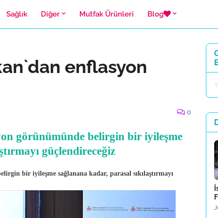
Sağlık
Diğer
Mutfak Ürünleri
Blog
G
an`dan enflasyon
E
Y
0
n görünümünde belirgin bir iyileşme
ştırmayı güçlendireceğiz
gin bir iyileşme sağlanana kadar, parasal sıkılaştırmayı
İ
F
J