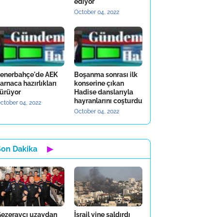
ediyor
October 04, 2022
enerbahçe'de AEK
Boşanma sonrası ilk
arnaca hazırlıkları
konserine çıkan
ürüyor
Hadise danslarıyla
hayranlarını coşturdu
ctober 04, 2022
October 04, 2022
Son Dakika
▶
ezeravcı uzaydan
İsrail yine saldırdı